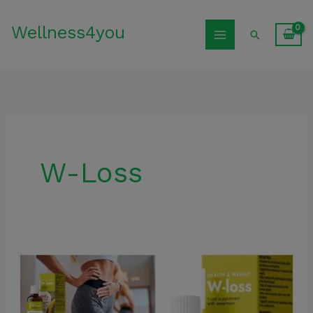
Preskočiť
Wellness4you
na
Hľadať
obsah
W-Loss