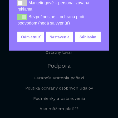
Produkty Pre Zdravie
Marketingové – personalizovaná
Marketingové – personalizovaná reklama
reklama
Produkty Pre Mužov
Bezpečnostné – ochrana proti
Bezpečnostné – ochrana proti podvodom (nedá sa vy
Na Chudnutie
podvodom (nedá sa vypnúť)
Produkty Proti Starnutiu
Odmietnuť
Nastavenia
Súhlasím
Proti Vypadávaniu Vlasov
Ostatný tovar
Podpora
Garancia vrátenia peňazí
Politika ochrany osobných údajov
Podmienky a ustanovenia
Ako môžem platiť?