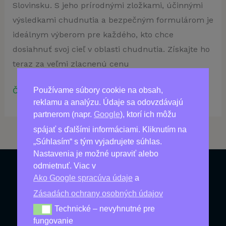
Slovinsku. S jeho prírodnými zložkami, účinnými
výsledkami chudnutia a bezpečným formulárom je
ideálnym výberom pre každého, kto chce
dosiahnuť svoj cieľ v oblasti chudnutia. Získajte ho
teraz za veľmi zlacnenú cenu
W-
Čítať viac »
Používame súbory cookie na obsah,
reklamu a analýzu. Údaje sa odovzdávajú
Loss:
partnerom (napr.
Google
), ktorí ich môžu
Najlepšie
spájať s ďalšími informáciami. Kliknutím na
riešenie
„Súhlasím“ s tým vyjadrujete súhlas.
pre
Nastavenia je možné upraviť alebo
chudnutie
odmietnuť. Viac v
v
Ako Google spracúva údaje
a
Produkty
Slovensko
Zásadách ochrany osobných údajov
Najpredávanejšie
Technické – nevyhnutné pre
Technické – nevyhnutné pre fungovanie
fungovanie
Nové produkty