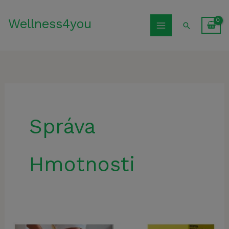
Preskočiť
Wellness4you
na
Hľadať
obsah
Správa
Hmotnosti