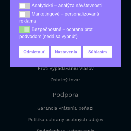
Analytické – analýza návštevnosti
Analytické – analýza návštevnosti
Najlacnejšie
Marketingové – personalizovaná
Marketingové – personalizovaná reklama
reklama
Produkty Pre Zdravie
Bezpečnostné – ochrana proti
Bezpečnostné – ochrana proti podvodom (nedá sa vy
Produkty Pre Mužov
podvodom (nedá sa vypnúť)
Na Chudnutie
Odmietnuť
Nastavenia
Súhlasím
Produkty Proti Starnutiu
Proti Vypadávaniu Vlasov
Ostatný tovar
Podpora
Garancia vrátenia peňazí
Politika ochrany osobných údajov
Podmienky a ustanovenia