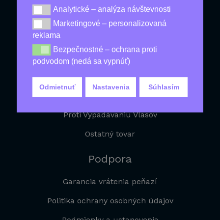
Analytické – analýza návštevnosti
Analytické – analýza návštevnosti
Najlacnejšie
Marketingové – personalizovaná
Marketingové – personalizovaná reklama
reklama
Produkty Pre Zdravie
Bezpečnostné – ochrana proti
Bezpečnostné – ochrana proti podvodom (nedá sa vy
Produkty Pre Mužov
podvodom (nedá sa vypnúť)
Na Chudnutie
Odmietnuť
Nastavenia
Súhlasím
Produkty Proti Starnutiu
Proti Vypadávaniu Vlasov
Ostatný tovar
Podpora
Garancia vrátenia peňazí
Politika ochrany osobných údajov
Podmienky a ustanovenia