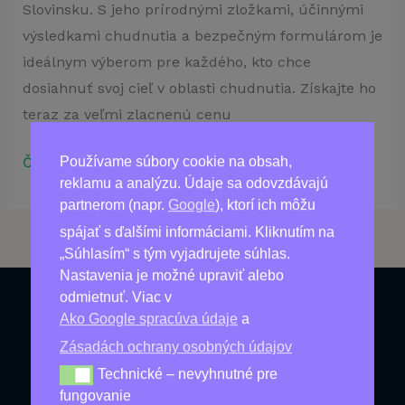
Slovinsku. S jeho prírodnými zložkami, účinnými
výsledkami chudnutia a bezpečným formulárom je
ideálnym výberom pre každého, kto chce
dosiahnuť svoj cieľ v oblasti chudnutia. Získajte ho
teraz za veľmi zlacnenú cenu
W-
Čítať viac »
Používame súbory cookie na obsah,
reklamu a analýzu. Údaje sa odovzdávajú
Loss:
partnerom (napr.
Google
), ktorí ich môžu
Najlepšie
spájať s ďalšími informáciami. Kliknutím na
riešenie
„Súhlasím“ s tým vyjadrujete súhlas.
pre
Nastavenia je možné upraviť alebo
chudnutie
odmietnuť. Viac v
v
Ako Google spracúva údaje
a
Produkty
Slovensko
Zásadách ochrany osobných údajov
Najpredávanejšie
Technické – nevyhnutné pre
Technické – nevyhnutné pre fungovanie
fungovanie
Nové produkty