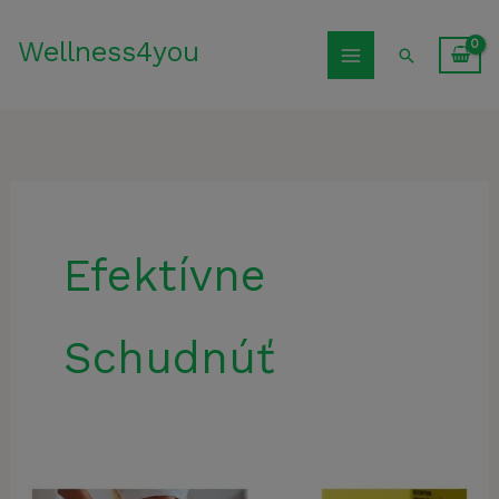
Preskočiť
Wellness4you
na
Hľadať
obsah
Efektívne
Schudnúť