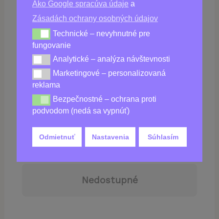
Ako Google spracúva údaje
a
Kúpiť
Slimmerine
Zásadách ochrany osobných údajov
Technické – nevyhnutné pre
Technické – nevyhnutné pre fungovanie
fungovanie
Analytické – analýza návštevnosti
Analytické – analýza návštevnosti
Marketingové – personalizovaná
Marketingové – personalizovaná reklama
reklama
Bezpečnostné – ochrana proti
Bezpečnostné – ochrana proti podvodom (nedá sa vy
podvodom (nedá sa vypnúť)
39,00
€
Odmietnuť
Nastavenia
Súhlasím
Nedostupné