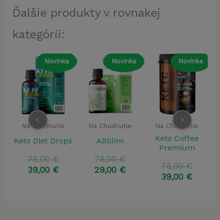
Ďalšie produkty v rovnakej
kategórii:
a
Novinka
Novinka
Novinka
Na Chudnutie
Na Chudnutie
Na Chudnutie
Keto Coffee
Keto Diet Drops
ABSlim
Premium
ôvodná
Pôvodná
Pôvodná
78,00
€
78,00
€
Pôvod
78,00
€
ena
ktuálna
cena
Aktuálna
cena
Aktuálna
39,00
€
29,00
€
cena
Aktuá
39,00
€
la:
ena
bola:
cena
bola:
cena
bola:
cena
,00 €.
:
78,00 €.
je:
78,00 €.
je:
78,00 
je:
,00 €.
39,00 €.
29,00 €.
39,00 