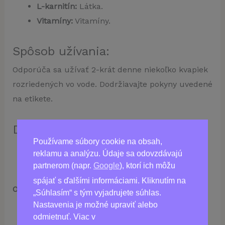
L-karnitín:
Látka.
Vitamíny:
Vitamíny.
Spôsob užívania:
Odporúča sa užívať 2-krát denne niekoľko kvapiek
rozriedených vo vode. Dodržiavajte pokyny uvedené
na etikete.
Dôležité informácie:
Používame súbory cookie na obsah,
Skladujte mimo dosahu detí.
reklamu a analýzu. Údaje sa odovzdávajú
Nie je náhradou pestrej stravy.
partnerom (napr.
Google
), ktorí ich môžu
spájať s ďalšími informáciami. Kliknutím na
Obsah balenia:
20 ml
„Súhlasím“ s tým vyjadrujete súhlas.
Nastavenia je možné upraviť alebo
odmietnuť. Viac v