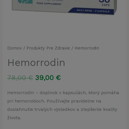
Domov
/
Produkty Pre Zdravie
/ Hemorrodin
Hemorrodin
Pôvodná
Aktuálna
78,00
€
39,00
€
cena
cena
Hemorrodin – doplnok v kapsulách, ktorý pomáha
pri hemoroidoch. Používajte pravidelne na
bola:
je:
dosiahnutie trvalých výsledkov a zlepšenie kvality
78,00 €.
39,00 €.
života.