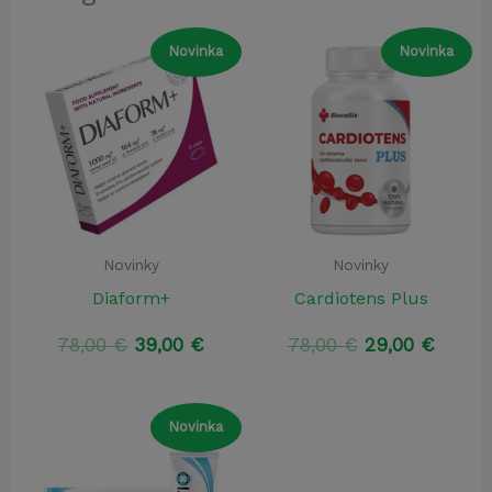
Novinka
Novinka
Novinky
Novinky
Diaform+
Cardiotens Plus
Pôvodná
Aktuálna
Pôvodná
Aktuá
78,00
€
39,00
€
78,00
€
29,00
€
cena
cena
cena
cena
bola:
je:
bola:
je:
78,00 €.
39,00 €.
78,00 €.
29,00 
Novinka