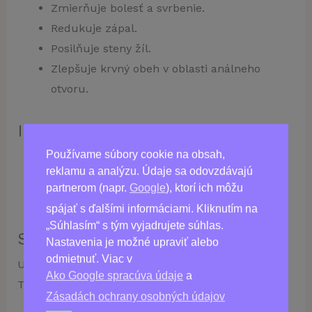
Zmierňuje bolesť a svrbenie.
Redukuje zápal.
Posilňuje steny žíl.
Zlepšuje krvný obeh v oblasti análneho
otvoru.
Indikácie na použitie:
Používame súbory cookie na obsah,
Hemoroidy
reklamu a analýzu. Údaje sa odovzdávajú
Trhliny v konečníku
partnerom (napr.
Google
), ktorí ich môžu
Svrbenie a pálenie v oblasti konečníka
spájať s ďalšími informáciami. Kliknutím na
„Súhlasím“ s tým vyjadrujete súhlas.
Spôsob použitia:
Nastavenia je možné upraviť alebo
odmietnuť. Viac v
Užívajte 1 kapsulu 2-krát denne počas jedla.
Ako Google spracúva údaje
a
Trvanie kúry – 1 mesiac.
Zásadách ochrany osobných údajov