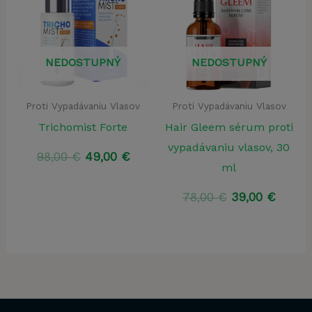
NEDOSTUPNÝ
NEDOSTUPNÝ
Proti Vypadávaniu Vlasov
Proti Vypadávaniu Vlasov
Trichomist Forte
Hair Gleem sérum proti
vypadávaniu vlasov, 30
Pôvodná
Aktuálna
98,00
€
49,00
€
ml
cena
cena
bola:
je:
Pôvodná
Aktuá
78,00
€
39,00
€
98,00 €.
49,00 €.
cena
cena
bola:
je:
78,00 €.
39,00 