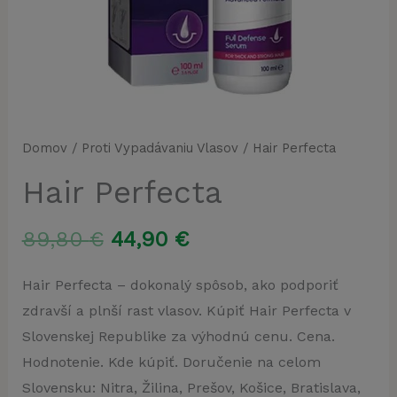
Domov
/
Proti Vypadávaniu Vlasov
/ Hair Perfecta
Hair Perfecta
Pôvodná
Aktuálna
89,80
€
44,90
€
cena
cena
Hair Perfecta – dokonalý spôsob, ako podporiť
zdravší a plnší rast vlasov. Kúpiť Hair Perfecta v
bola:
je:
Slovenskej Republike za výhodnú cenu. Cena.
89,80 €.
44,90 €.
Hodnotenie. Kde kúpiť. Doručenie na celom
Slovensku: Nitra, Žilina, Prešov, Košice, Bratislava,