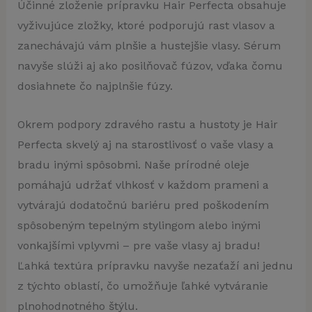
Účinné zloženie prípravku Hair Perfecta obsahuje
vyživujúce zložky, ktoré podporujú rast vlasov a
zanechávajú vám plnšie a hustejšie vlasy. Sérum
navyše slúži aj ako posilňovač fúzov, vďaka čomu
dosiahnete čo najplnšie fúzy.
Okrem podpory zdravého rastu a hustoty je Hair
Perfecta skvelý aj na starostlivosť o vaše vlasy a
bradu inými spôsobmi. Naše prírodné oleje
pomáhajú udržať vlhkosť v každom prameni a
vytvárajú dodatočnú bariéru pred poškodením
spôsobeným tepelným stylingom alebo inými
vonkajšími vplyvmi – pre vaše vlasy aj bradu!
Ľahká textúra prípravku navyše nezaťaží ani jednu
z týchto oblastí, čo umožňuje ľahké vytváranie
plnohodnotného štýlu.