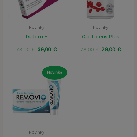
Novinky
Novinky
Diaform+
Cardiotens Plus
Pôvodná
Aktuálna
Pôvodná
Aktuá
78,00
€
39,00
€
78,00
€
29,00
€
cena
cena
cena
cena
bola:
je:
bola:
je:
78,00 €.
39,00 €.
78,00 €.
29,00 
Novinka
Novinky