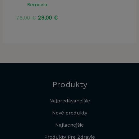
Removio
Pôvodná
Aktuálna
78,00
€
29,00
€
cena
cena
bola:
je:
78,00 €.
29,00 €.
Produkty
Najpredávanejšie
Nové produkty
Najlacnejšie
Produkty Pre Zdravie