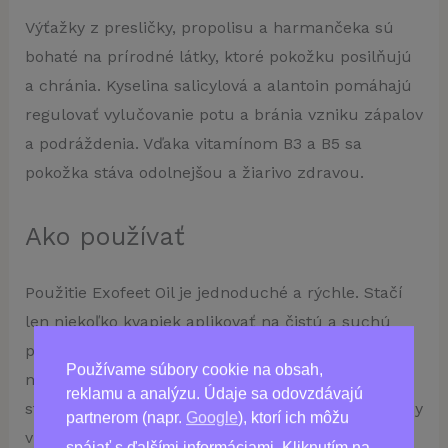
Výťažky z presličky, propolisu a harmančeka sú
bohaté na prírodné látky, ktoré pokožku posilňujú
a chránia. Kyselina salicylová a alantoin pomáhajú
regulovať vylučovanie potu a bránia vzniku zápalov
a podráždenia. Vďaka vitamínom B3 a B5 sa
pokožka stáva odolnejšou a žiarivo zdravou.
Ako používať
Použitie Exofeet Oil je jednoduché a rýchle. Stačí
len niekoľko kvapiek aplikovať na čistú a suchú
pokožku nôh. Jemne vmasírujte olej do kože a
Používame súbory cookie na obsah,
nechajte ho vsiaknuť. Doprajte si túto malú
reklamu a analýzu. Údaje sa odovzdávajú
starostlivosť ráno i večer, aby ste udržali svoje nohy
partnerom (napr.
Google
), ktorí ich môžu
v optimálnom stave.
spájať s ďalšími informáciami. Kliknutím na