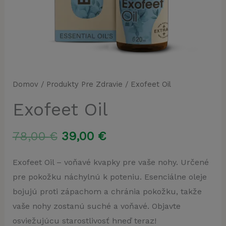
Domov
/
Produkty Pre Zdravie
/ Exofeet Oil
Exofeet Oil
Pôvodná
Aktuálna
78,00
€
39,00
€
cena
cena
Exofeet Oil – voňavé kvapky pre vaše nohy. Určené
pre pokožku náchylnú k poteniu. Esenciálne oleje
bola:
je:
bojujú proti zápachom a chránia pokožku, takže
78,00 €.
39,00 €.
vaše nohy zostanú suché a voňavé. Objavte
osviežujúcu starostlivosť hneď teraz!