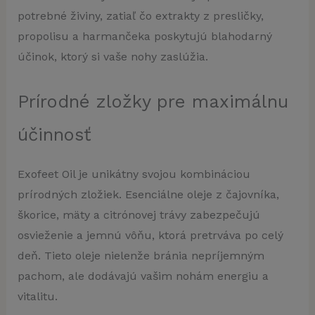
potrebné živiny, zatiaľ čo extrakty z presličky,
propolisu a harmančeka poskytujú blahodarný
účinok, ktorý si vaše nohy zaslúžia.
Prírodné zložky pre maximálnu
účinnosť
Exofeet Oil je unikátny svojou kombináciou
prírodných zložiek. Esenciálne oleje z čajovníka,
škorice, mäty a citrónovej trávy zabezpečujú
osvieženie a jemnú vôňu, ktorá pretrváva po celý
deň. Tieto oleje nielenže bránia nepríjemným
pachom, ale dodávajú vašim nohám energiu a
vitalitu.