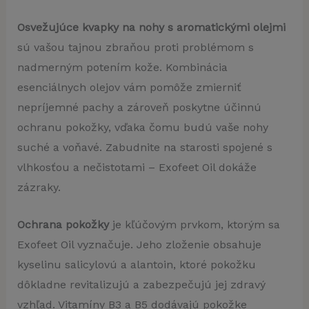
Osvežujúce kvapky na nohy s aromatickými olejmi
sú vašou tajnou zbraňou proti problémom s
nadmerným potením kože. Kombinácia
esenciálnych olejov vám pomôže zmierniť
nepríjemné pachy a zároveň poskytne účinnú
ochranu pokožky, vďaka čomu budú vaše nohy
suché a voňavé. Zabudnite na starosti spojené s
vlhkosťou a nečistotami – Exofeet Oil dokáže
zázraky.
Ochrana pokožky
je kľúčovým prvkom, ktorým sa
Exofeet Oil vyznačuje. Jeho zloženie obsahuje
kyselinu salicylovú a alantoin, ktoré pokožku
dôkladne revitalizujú a zabezpečujú jej zdravý
vzhľad. Vitamíny B3 a B5 dodávajú pokožke