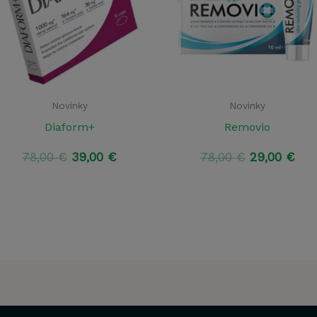
Novinky
Novinky
Diaform+
Removio
Pôvodná
Aktuálna
Pôvodná
Akt
78,00
€
39,00
€
78,00
€
29,00
€
cena
cena
cena
cen
bola:
je:
bola:
je:
78,00 €.
39,00 €.
78,00 €.
29,