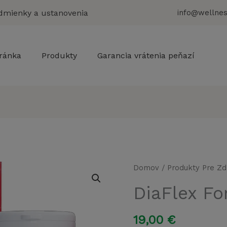
dmienky a ustanovenia
info@wellnes
ránka
Produkty
Garancia vrátenia peňazí
Domov
/
Produkty Pre Zd
DiaFlex Fo
19,00
€