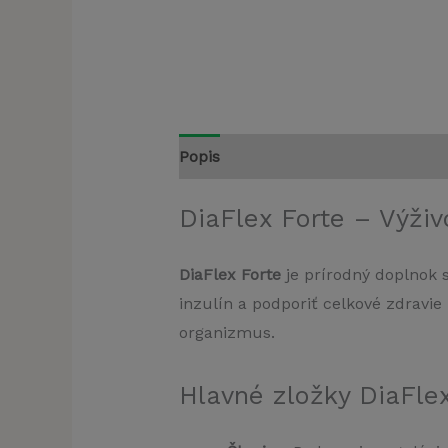
Popis
Recenzie (0)
DiaFlex Forte – Výživ
DiaFlex Forte
je prírodný doplnok s
inzulín a podporiť celkové zdravi
organizmus.
Hlavné zložky DiaFlex