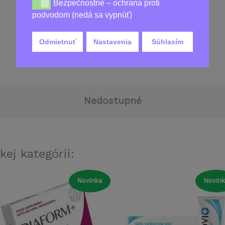
Bezpečnostné – ochrana proti
Bezpečnostné – ochrana proti podvodom (nedá sa vy
podvodom (nedá sa vypnúť)
Odmietnuť
Nastavenia
Súhlasím
19,00
€
Nedostupné
kej kategórii:
Novinka
Novink