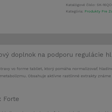
Katalógové číslo:
SK-16QO
Kategória:
Produkty Pre Zd
ový doplnok na podporu regulácie hla
travy vo forme tabliet, ktorý pomáha normalizovať hladinu 
e metabolizmu. Obsahuje aktívne rastlinné extrakty známe
 Forte