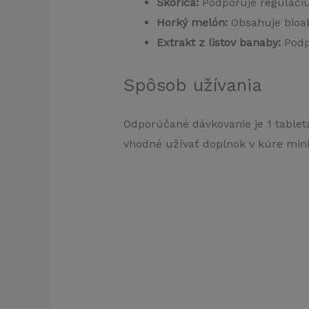
Škorica:
Podporuje reguláciu
Horký melón:
Obsahuje bioak
Extrakt z listov banaby:
Podp
Spôsob užívania
Odporúčané dávkovanie je 1 tablet
vhodné užívať doplnok v kúre min