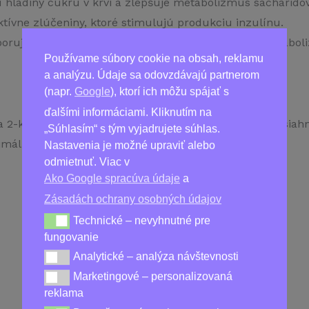
 hladiny cukru v krvi a zlepšuje metabolizmus sacharidov
tívne zlúčeniny, ktoré stimulujú produkciu inzulínu.
oruje glukózovú toleranciu a pomáha regulovať metabol
Používame súbory cookie na obsah, reklamu
a analýzu. Údaje sa odovzdávajú partnerom
(napr.
Google
), ktorí ich môžu spájať s
ďalšími informáciami. Kliknutím na
a 2-krát denne s jedlom, zapité pohárom vody. Pre dosiahn
„Súhlasím“ s tým vyjadrujete súhlas.
imálne 30 dní.
Nastavenia je možné upraviť alebo
odmietnuť. Viac v
Ako Google spracúva údaje
a
Zásadách ochrany osobných údajov
Kúpiť
DiaFlex Forte
Technické – nevyhnutné pre
Technické – nevyhnutné pre fungovanie
fungovanie
Analytické – analýza návštevnosti
Analytické – analýza návštevnosti
Marketingové – personalizovaná
Marketingové – personalizovaná reklama
reklama