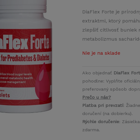
DiaFlex Forte je prírodn
extraktmi, ktorý pomáha
zlepšiť citlivosť buniek
metabolizmus sacharid
Nie je na sklade
Ako objednať
DiaFlex For
pohodlne: Vyplňte oficiál
preferovaný spôsob doprav
Prečo u nás?
Platba pri prevzatí
: Žiadn
doručení (na dobierku).
Rýchle doručenie
: Zásielk
zdarma.