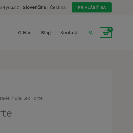
s4you.cz |
Slovenčina
|
Čeština
PRIHLÁSIŤ SA
Hľadať
O Nás
Blog
Kontakt
ravie
/ DiaFlex Forte
rte