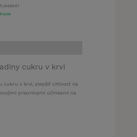
PJ449547
ravie
diny cukru v krvi
cukru v krvi, zlepšiť citlivosť na
 svojimi priaznivými účinkami na