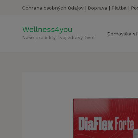
Preskočiť
Ochrana osobných údajov
|
Doprava
|
Platba
|
Po
na
obsah
Wellness4you
Domovská st
Naše produkty, tvoj zdravý život