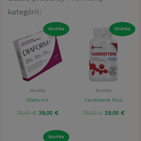
kategórii:
Novinka
Novinka
Novinky
Novinky
Diaform+
Cardiotens Plus
Pôvodná
Aktuálna
Pôvodná
Aktuá
78,00
€
39,00
€
78,00
€
29,00
€
cena
cena
cena
cena
bola:
je:
bola:
je:
78,00 €.
39,00 €.
78,00 €.
29,00 
Novinka