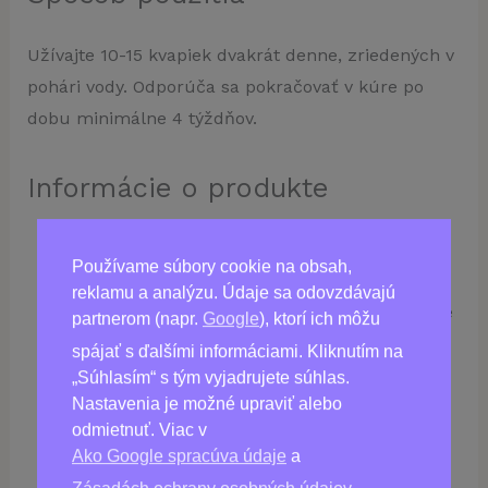
Užívajte 10-15 kvapiek dvakrát denne, zriedených v
pohári vody. Odporúča sa pokračovať v kúre po
dobu minimálne 4 týždňov.
Informácie o produkte
Forma:
Kvapky
Používame súbory cookie na obsah,
Objem:
50 ml
reklamu a analýzu. Údaje sa odovzdávajú
Skladovanie:
Uchovávajte na suchom mieste
partnerom (napr.
Google
), ktorí ich môžu
pri teplote do 25 °C
spájať s ďalšími informáciami. Kliknutím na
Krajina pôvodu:
Taliansko
„Súhlasím“ s tým vyjadrujete súhlas.
Nastavenia je možné upraviť alebo
odmietnuť. Viac v
Ako Google spracúva údaje
a