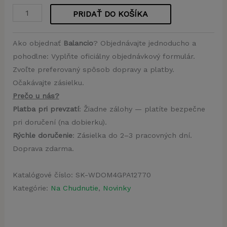
PRIDAŤ DO KOŠÍKA
množstvo
Balancio
Ako objednať
Balancio
? Objednávajte jednoducho a
pohodlne: Vyplňte oficiálny objednávkový formulár.
Zvoľte preferovaný spôsob dopravy a platby.
Očakávajte zásielku.
Prečo u nás?
Platba pri prevzatí
: Žiadne zálohy — platíte bezpečne
pri doručení (na dobierku).
Rýchle doručenie
: Zásielka do 2–3 pracovných dní.
Doprava zdarma.
Katalógové číslo:
SK-WDOM4GPA12770
Kategórie:
Na Chudnutie
,
Novinky