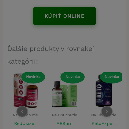
KÚPIŤ ONLINE
Ďalšie produkty v rovnakej
kategórii:
a
Novinka
Novinka
Novinka
Na Chudnutie
Na Chudnutie
Na Chudnutie
ABSlim
KetoExpert
Keto Diet Drops