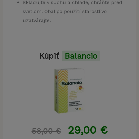
Skladujte v suchu a chlade, chráňte pred
svetlom. Obal po použití starostlivo
uzatvárajte.
Kúpiť
Balancio
29,00
€
58,00
€