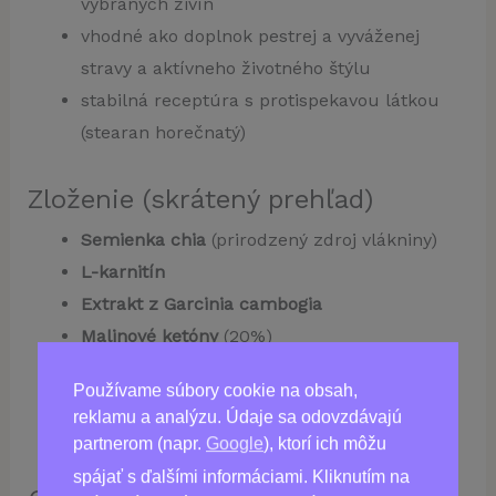
vybraných živín
vhodné ako doplnok pestrej a vyváženej
stravy a aktívneho životného štýlu
stabilná receptúra s protispekavou látkou
(stearan horečnatý)
Zloženie (skrátený prehľad)
Semienka chia
(prirodzený zdroj vlákniny)
L-karnitín
Extrakt z Garcinia cambogia
Malinové ketóny
(20%)
Protispekavá látka:
stearan horečnatý
Používame súbory cookie na obsah,
Kapsula: rastlinného pôvodu (podľa
reklamu a analýzu. Údaje sa odovzdávajú
deklarácie výrobcu)
partnerom (napr.
Google
), ktorí ich môžu
spájať s ďalšími informáciami. Kliknutím na