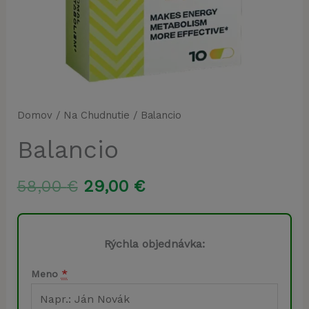
Domov
/
Na Chudnutie
/ Balancio
Balancio
Pôvodná
Aktuálna
58,00
€
29,00
€
cena
cena
bola:
je:
Rýchla objednávka:
58,00 €.
29,00 €.
Meno
*