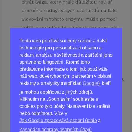
citrát lyáza, který hraje důležitou roli při
přeměně nadbytečných sacharidů na tuk.
Blokováním tohoto enzymu může pomoci
snížit hromadění tělesného tuku a potlačit
chuť k jídlu.
Tento web používá soubory cookie a další
Extrakt z plodů Acai
je bohatý na
technologie pro personalizaci obsahu a
antioxidanty, bojuje proti oxidačnímu stresu
reklam, analýzu návštěvnosti a zajištění jeho
a zánětu v těle. Pomáhá zvýšit
správného fungování. Kromě toho
předáváme informace o tom, jak používáte
metabolismus a zlepšit trávení.
náš web, důvěryhodným partnerům v oblasti
Semena guarany
obsahují přirozenou kofein,
reklamy a analytiky (například
Google
), kteří
který působí jako stimulant zvyšující
je mohou doplňovat z jiných zdrojů.
energetické hladiny, zlepšuje koncentraci a
Kliknutím na „Souhlasím“ souhlasíte s
zvyšuje energetický výdej.
cookies pro tyto účely. Nastavení lze změnit
Extrakt z hnědých řas
stimuluje
nebo odmítnout. Více v
Jak Google zpracovává osobní údaje
a
termogenezi v bílém tukovém tkáni a
Zásadách ochrany osobních údajů
zvyšuje metabolickou rychlost.