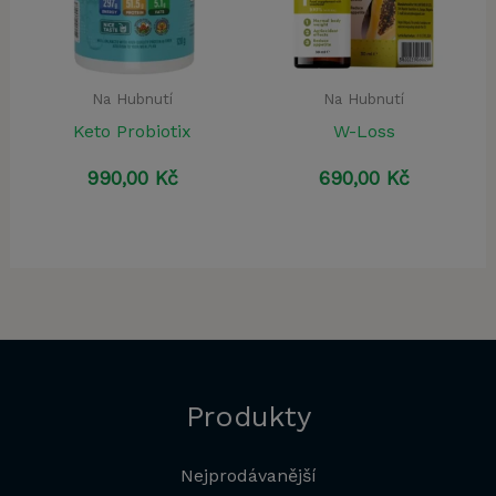
Na Hubnutí
Na Hubnutí
Keto Probiotix
W-Loss
990,00
Kč
690,00
Kč
Produkty
Nejprodávanější