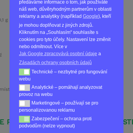
předáváme informace o tom, jak používáte
náš web, důvěryhodným partnerům v oblasti
reklamy a analytiky (například
Google
), kteří
,1 g
je mohou doplňovat z jiných zdrojů.
Kliknutím na „Souhlasím“ souhlasíte s
cookies pro tyto účely. Nastavení lze změnit
nebo odmítnout. Více v
Jak Google zpracovává osobní údaje
a
g
Zásadách ochrany osobních údajů
Technické – nezbytné pro fungování
Technické – nezbytné pro fungování webu
webu
Analytické – pomáhají analyzovat
Analytické – pomáhají analyzovat provoz na webu
ístě. Uchovávejte v původním obalu.
provoz na webu
Marketingové – používají se pro
Marketingové – používají se pro personalizovanou re
personalizovanou reklamu
Zabezpečení – ochrana proti
Zabezpečení – ochrana proti podvodům (nelze vypnou
E PRÁŠEK NA HUBNUTÍ, DOPLNĚK STR
podvodům (nelze vypnout)