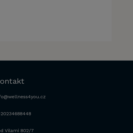
ontakt
fo@wellness4you.cz
420234688448
d Vilami 802/7