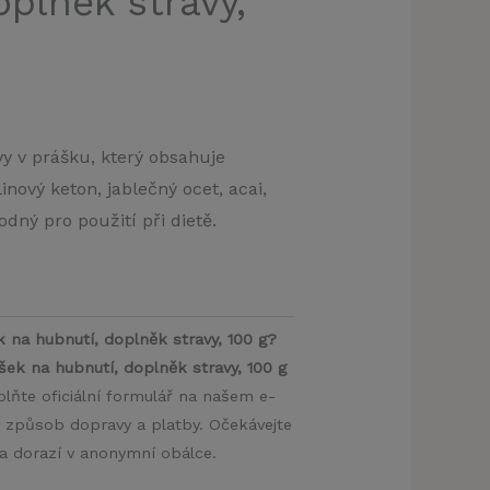
oplněk stravy,
vy v prášku, který obsahuje
inový keton, jablečný ocet, acai,
dný pro použití při dietě.
k na hubnutí, doplněk stravy, 100 g?
šek na hubnutí, doplněk stravy, 100 g
lňte oficiální formulář na našem e-
ý způsob dopravy a platby. Očekávejte
ka dorazí v anonymní obálce.