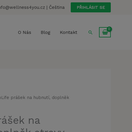
nfo@wellness4you.cz | Čeština
PŘIHLÁSIT SE
Hledat
O Nás
Blog
Kontakt
oLife prášek na hubnutí, doplněk
rášek na