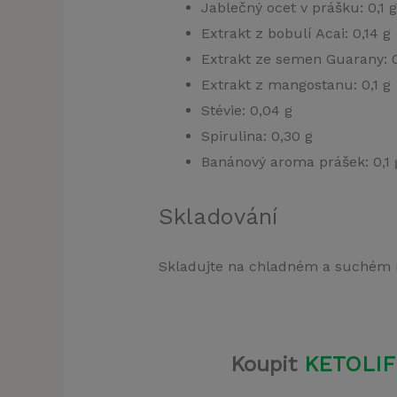
Jablečný ocet v prášku: 0,1 g
Extrakt z bobulí Acai: 0,14 g
Extrakt ze semen Guarany: 0
Extrakt z mangostanu: 0,1 g
Stévie: 0,04 g
Spirulina: 0,30 g
Banánový aroma prášek: 0,1 
Skladování
Skladujte na chladném a suchém m
Koupit
KETOLIF