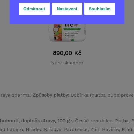
Odmítnout
Nastavení
Souhlasím
890,00
Kč
Není skladem
prava zdarma.
Způsoby platby
: Dobírka (platba bude prove
hubnutí, doplněk stravy, 100 g
v České republice: Praha, B
ad Labem, Hradec Králové, Pardubice, Zlín, Havířov, Klad