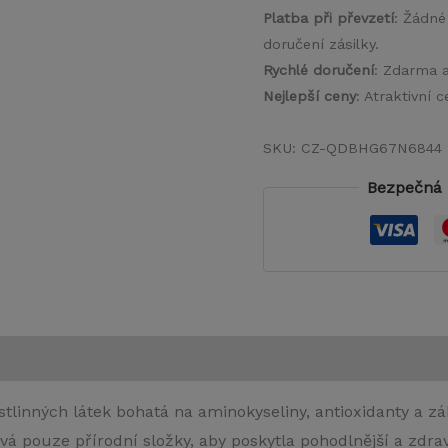
Platba při převzetí
: Žádné
doručení zásilky.
Rychlé doručení
: Zdarma 
Nejlepší ceny
: Atraktivní
SKU:
CZ-QDBHG67N6844
Bezpečná 
tlinných látek bohatá na aminokyseliny, antioxidanty a zák
 pouze přírodní složky, aby poskytla pohodlnější a zdravě