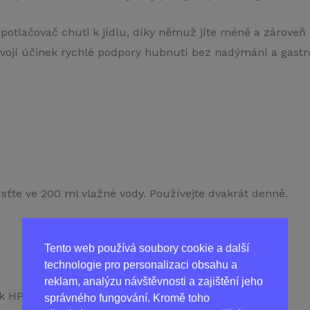
ý potlačovač chuti k jídlu, díky němuž jíte méně a zároveň 
 dvojí účinek rychlé podpory hubnutí bez nadýmání a gastr
ťte ve 200 ml vlažné vody. Používejte dvakrát denně.
Tento web používá soubory cookie a další
technologie pro personalizaci obsahu a
reklam, analýzu návštěvnosti a zajištění jeho
k HPLC): 0,2 g
správného fungování. Kromě toho