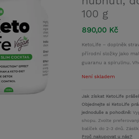
hubnutí, d
100 g
890,00
Kč
KetoLife – doplněk stra
přírodní složky jako mal
guaranu a spirulinu. Vho
Není skladem
Jak získat KetoLife práše
Objednejte si KetoLife prá
jednoduše a pohodlně:
Vyp
shopu. Zvolte preferovan
balíček do 2-3 dnů. Zásil
Proč nakupovat u nás?