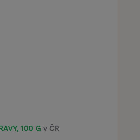
klamu
t)
AVY, 100 G
v ČR