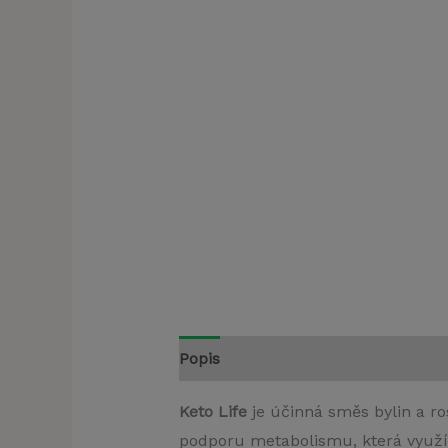
Popis
Keto Life
je účinná směs bylin a ros
podporu metabolismu, která využívá