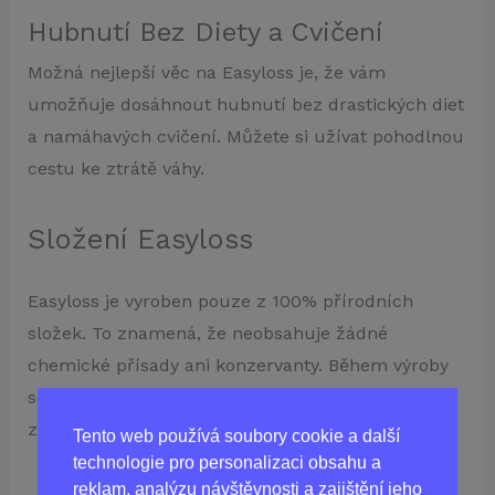
Hubnutí Bez Diety a Cvičení
Možná nejlepší věc na Easyloss je, že vám
umožňuje dosáhnout hubnutí bez drastických diet
a namáhavých cvičení. Můžete si užívat pohodlnou
cestu ke ztrátě váhy.
Složení Easyloss
Easyloss je vyroben pouze z 100% přírodních
složek. To znamená, že neobsahuje žádné
chemické přísady ani konzervanty. Během výroby
se používají extrakty rostlin a bylinné esence, což
zaručuje bezpečnost a účinnost tohoto produktu.
Tento web používá soubory cookie a další
technologie pro personalizaci obsahu a
reklam, analýzu návštěvnosti a zajištění jeho