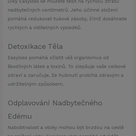
Díky Easyloss se můžete těšit na rychlou ztrátu
nadbytečných centimetrů. Jeho účinné složení
pomáhá redukovat tukové zásoby, čímž dosáhnete
rychlých a viditelných výsledků.
Detoxikace Těla
Easyloss pomáhá očistit váš organismus od
škodlivých látek a toxinů. To zlepšuje vaše celkové
zdraví a zaručuje, že hubnutí probíhá zdravým a
udržitelným způsobem.
Odplavování Nadbytečného
Edému
Nabobtnalost a otoky mohou být brzdou na cestě