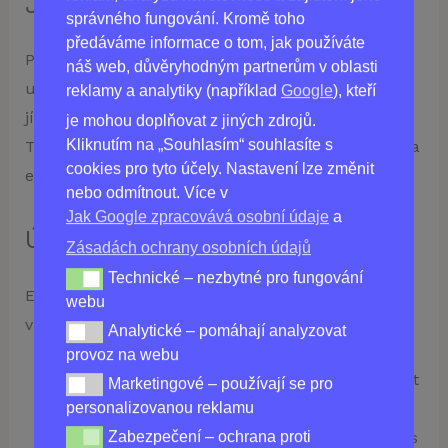
Jak Používat Easyloss
správného fungování. Kromě toho
předáváme informace o tom, jak používáte
Pro dosažení optimálních výsledků se doporučuje
náš web, důvěryhodným partnerům v oblasti
užívat Easyloss 1-2krát denně, jednu kapsli při
reklamy a analytiky (například
Google
), kteří
jídle, doplněnou dostatečným množstvím vody.
je mohou doplňovat z jiných zdrojů.
Kliknutím na „Souhlasím“ souhlasíte s
Tím zajistíte, že se produkt dostane do vašeho těla
cookies pro tyto účely. Nastavení lze změnit
efektivně a rychle.
nebo odmítnout. Více v
Jak Google zpracovává osobní údaje
a
Účinky Easyloss
Zásadách ochrany osobních údajů
Technické – nezbytné pro fungování
Technické – nezbytné pro fungování webu
Easyloss nabízí několik důležitých účinků, které
webu
vám pomohou dosáhnout vašeho cíle:
Analytické – pomáhají analyzovat
Analytické – pomáhají analyzovat provoz na webu
provoz na webu
Lipolýza:
Tento proces pomáhá tělu spalovat
Marketingové – používají se pro
Marketingové – používají se pro personalizovanou re
tuky a přeměňovat je na energii.
personalizovanou reklamu
Odplavování Nadbytečného Edému:
Easyloss
Zabezpečení – ochrana proti
Zabezpečení – ochrana proti podvodům (nelze vypnou