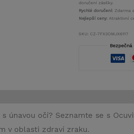
doručení zásilky.
Rychlé doručení
: Zdarma 
Nejlepší ceny
: Atraktivní
SKU:
CZ-7FX3OMJX6117
Bezpečná 
t s únavou očí? Seznamte se s Ocuv
 v oblasti zdraví zraku.