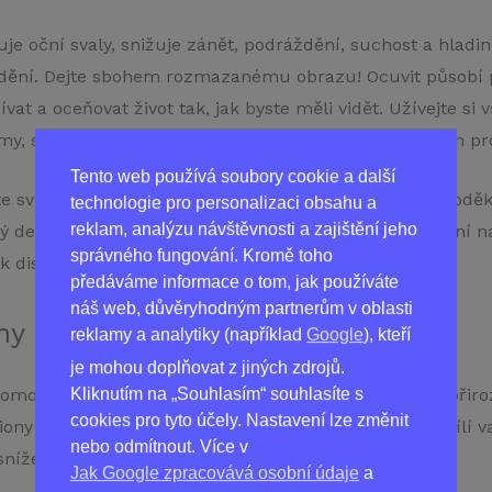
je oční svaly, snižuje zánět, podráždění, suchost a hladin
dění. Dejte sbohem rozmazanému obrazu! Ocuvit působí pr
ívat a oceňovat život tak, jak byste měli vidět. Užívejte si
my, sport… dokonce i vaření nebo stolní hry se s naším pr
Tento web používá soubory cookie a další
te svou sítnici a uvidíte, jak vše rozjasníte – vaše oči pod
technologie pro personalizaci obsahu a
reklam, analýzu návštěvnosti a zajištění jeho
aždý den neužívali jasného vidění – zajistěte si jasné viděn
správného fungování. Kromě toho
 dispozici v prodejně ve vašem okolí!
předáváme informace o tom, jak používáte
náš web, důvěryhodným partnerům v oblasti
my souvisejícími s vaším zrakem?
reklamy a analytiky (například
Google
), kteří
je mohou doplňovat z jiných zdrojů.
omohl. Tento špičkový doplněk stravy dokáže zvrátit přiro
Kliknutím na „Souhlasím“ souhlasíte s
cookies pro tyto účely. Nastavení lze změnit
liony lidí v Polsku i na celém světě. Ocuvit nejenže posílí 
nebo odmítnout. Více v
nížení únavy očí a zlepšení zrakové ostrosti!
Jak Google zpracovává osobní údaje
a