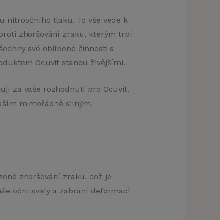
u nitroočního tlaku. To vše vede k
oti zhoršování zraku, kterým trpí
 všechny své oblíbené činnosti s
oduktem Ocuvit stanou živějšími.
ěkují za vaše rozhodnutí pro Ocuvit.
í naším mimořádně silným,
zené zhoršování zraku, což je
vaše oční svaly a zabrání deformaci