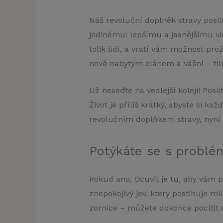
Náš revoluční doplněk stravy posilu
jedinému: lepšímu a jasnějšímu vi
tolik lidí, a vrátí vám možnost prož
nově nabytým elánem a vášní – fil
Už neseďte na vedlejší koleji! Posil
Život je příliš krátký, abyste si k
revolučním doplňkem stravy, nyní k
Potýkáte se s problé
Pokud ano, Ocuvit je tu, aby vám p
znepokojivý jev, který postihuje mi
zornice – můžete dokonce pocítit s