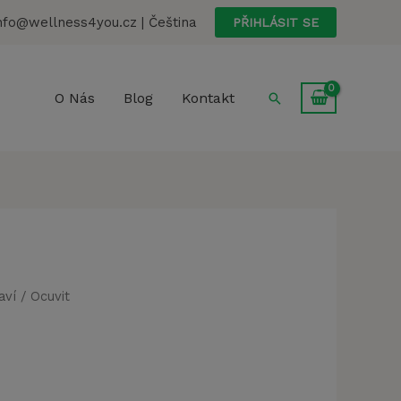
nfo@wellness4you.cz | Čeština
PŘIHLÁSIT SE
Hledat
O Nás
Blog
Kontakt
aví
/ Ocuvit