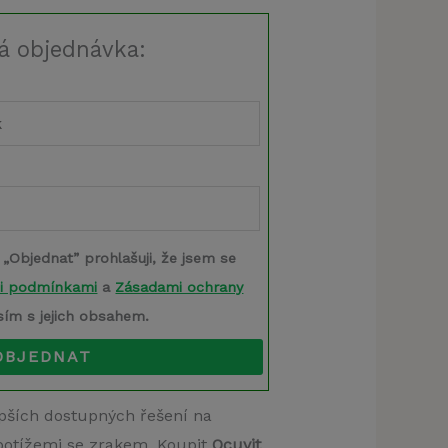
á objednávka:
 „Objednat” prohlašuji, že jsem se
i podmínkami
a
Zásadami ochrany
sím s jejich obsahem.
OBJEDNAT
epších dostupných řešení na
 potížemi se zrakem. Koupit
Ocuvit