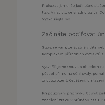
Prokázali jsme, že jedinečné složen
tlak. A navíc… se snadno užívá! Oc
Vyzkoušejte ho!
Začínáte pociťovat ú
Stává se vám, že špatně vidíte nebo
komplexem přírodních extraktů a 
Vytvořili jsme Ocuvit s ohledem n
působí přímo na oční svaly, pomáha
znovuzrozený. Osvěžení, omlazení a
Při používání přípravku Ocuvit získ
zhoršení zraku v průběhu času. K