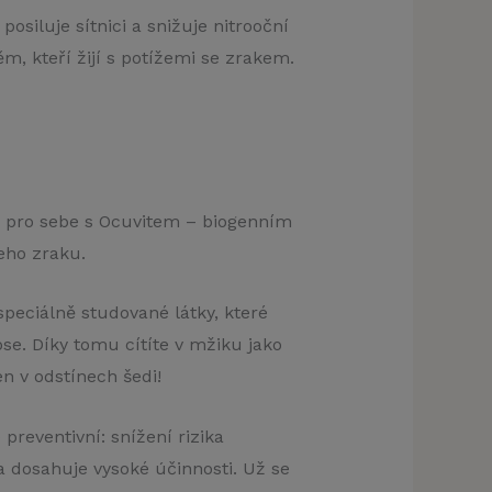
osiluje sítnici a snižuje nitrooční
m, kteří žijí s potížemi se zrakem.
klamu
lku pro sebe s Ocuvitem – biogenním
t)
eho zraku.
peciálně studované látky, které
se. Díky tomu cítíte v mžiku jako
en v odstínech šedi!
preventivní: snížení rizika
dosahuje vysoké účinnosti. Už se