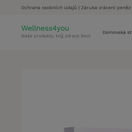
Přeskočit
Ochrana osobních údajů
|
Záruka vrácení peněz
na
obsah
Wellness4you
Domovská st
Naše produkty, tvůj zdravý život