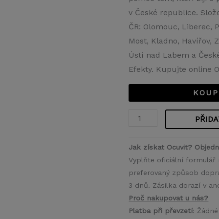
v České republice. Slož
ČR: Olomouc, Liberec, P
Most, Kladno, Havířov, 
Ústí nad Labem a České
Efekty. Kupujte online O
KOUP
PŘIDA
Jak získat Ocuvit? Objedn
Vyplňte oficiální formulá
preferovaný způsob doprav
3 dnů. Zásilka dorazí v a
Proč nakupovat u nás?
Platba při převzetí
: Žádné