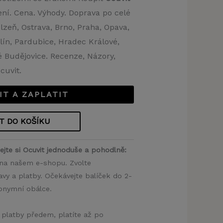
ení. Cena. Výhody. Doprava po celé
lzeň, Ostrava, Brno, Praha, Opava,
Zlín, Pardubice, Hradec Králové,
 Budějovice. Recenze, Názory,
cuvit.
IT A ZAPLATIT
T DO KOŠÍKU
ejte si Ocuvit jednoduše a pohodlně:
ř na našem e-shopu. Zvolte
y a platby. Očekávejte balíček do 2-
nonymní obálce.
 platby předem, platíte až po