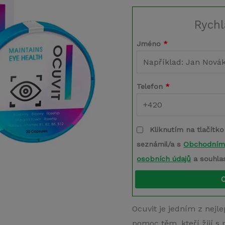
Rychl
Jméno
*
Telefon
*
Kliknutím na tlačítko
seznámil/a s
Obchodním
osobních údajů
a souhla
Ocuvit je jedním z nejl
pomoc těm, kteří žijí s