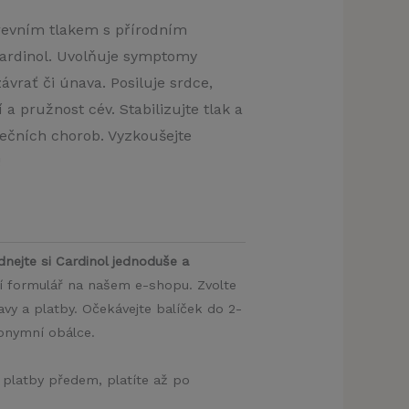
krevním tlakem s přírodním
rdinol. Uvolňuje symptomy
ávrať či únava. Posiluje srdce,
 a pružnost cév. Stabilizujte tlak a
dečních chorob. Vyzkoušejte
!
dnejte si Cardinol jednoduše a
ní formulář na našem e-shopu. Zvolte
y a platby. Očekávejte balíček do 2-
nonymní obálce.
 platby předem, platíte až po