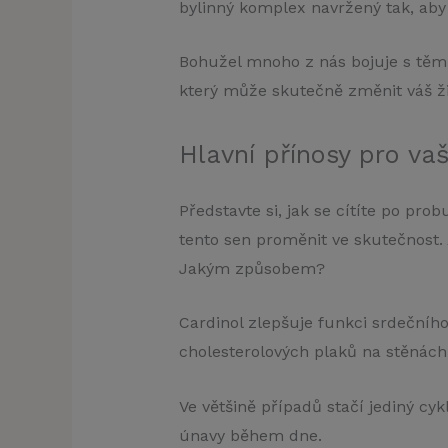
bylinný komplex navržený tak, ab
Bohužel mnoho z nás bojuje s těmi
který může skutečně změnit váš ži
Hlavní přínosy pro va
Představte si, jak se cítíte po pr
tento sen proměnit ve skutečnost. 
Jakým způsobem?
Cardinol zlepšuje funkci srdečního
cholesterolových plaků na stěnách
Ve většině případů stačí jediný cy
únavy během dne.