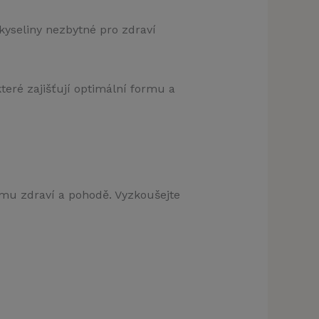
okyseliny nezbytné pro zdraví
které zajišťují optimální formu a
klamu
t)
ímu zdraví a pohodě. Vyzkoušejte