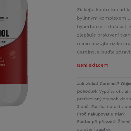
Získejte kontrolu nad 
bylinným komplexem Ca
hypertenze – dušnost, z
zlepšuje prokrvení tkání
minimalizujte riziko sr
Cardinol a buďte zdraví
Není skladem
Jak získat Cardinol? Obje
pohodlně:
Vyplňte oficiál
preferovaný způsob doprav
3 dnů. Zásilka dorazí v a
Proč nakupovat u nás?
Platba při převzetí
: Žádné
doručení zásilky.