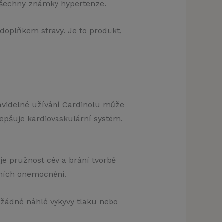
 všechny známky hypertenze.
doplňkem stravy. Je to produkt,
Pravidelné užívání Cardinolu může
lepšuje kardiovaskulární systém.
je pružnost cév a brání tvorbě
rních onemocnění.
ž žádné náhlé výkyvy tlaku nebo