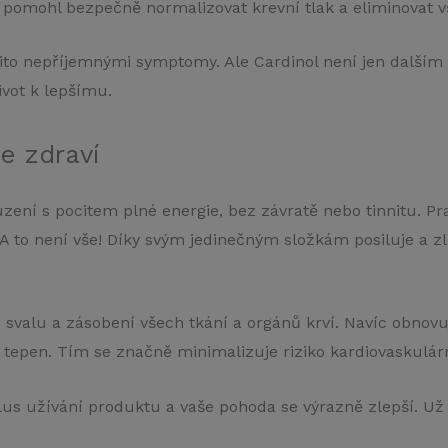
y pomohl bezpečně normalizovat krevní tlak a eliminovat
to nepříjemnými symptomy. Ale Cardinol není jen dalším 
vot k lepšímu.
še zdraví
obuzení s pocitem plné energie, bez závratě nebo tinnitu. 
A to není vše! Díky svým jedinečným složkám posiluje a z
 svalu a zásobení všech tkání a orgánů krví. Navíc obnovu
 tepen. Tím se značně minimalizuje riziko kardiovaskulá
klus užívání produktu a vaše pohoda se výrazně zlepší. U