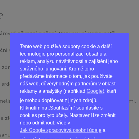
?
ároveň přírodní složení. Mezi hlavní složky patří:
Tento web používá soubory cookie a další
ační účinky a může snížit krevní tlak.
technologie pro personalizaci obsahu a
reklam, analýzu návštěvnosti a zajištění jeho
 zdraví a může snížit symptomy hypertenze.
správného fungování. Kromě toho
předáváme informace o tom, jak používáte
náš web, důvěryhodným partnerům v oblasti
 srdce.
reklamy a analytiky (například
Google
), kteří
je mohou doplňovat z jiných zdrojů.
amelia Sinensis): Známý svými antioxidačními vlastnostmi.
Kliknutím na „Souhlasím“ souhlasíte s
cookies pro tyto účely. Nastavení lze změnit
že zlepšit průtok krve a má antioxidační vlastnosti.
nebo odmítnout. Více v
Jak Google zpracovává osobní údaje
a
huje antioxidanty, které podporují zdraví srdce.