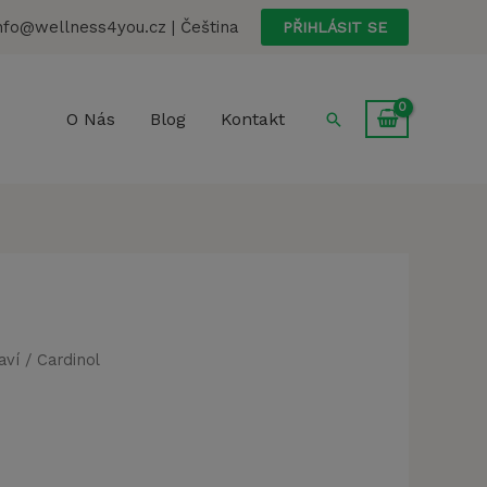
nfo@wellness4you.cz | Čeština
PŘIHLÁSIT SE
Hledat
O Nás
Blog
Kontakt
aví
/ Cardinol