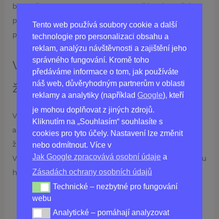
bezpečnosti. Vitasimil neobsahuje žádné umělé
přísady ani konzervanty, což znamená, že je to
Tento web používá soubory cookie a další
produkt, kterému můžete důvěřovat.
technologie pro personalizaci obsahu a
reklam, analýzu návštěvnosti a zajištění jeho
správného fungování. Kromě toho
Vaše investice do zdravějšího
předáváme informace o tom, jak používáte
náš web, důvěryhodným partnerům v oblasti
života
reklamy a analytiky (například
Google
), kteří
je mohou doplňovat z jiných zdrojů.
Vybráním Vitasimil investujete nejen do své krásy,
Kliknutím na „Souhlasím“ souhlasíte s
ale především do zdravějšího, plného energie
cookies pro tyto účely. Nastavení lze změnit
života. Nečekejte, staráme se o sebe již dnes!
nebo odmítnout. Více v
Jak Google zpracovává osobní údaje
a
Vitasimil je klíčem k zdravé a štíhlé postavě, kterou
Zásadách ochrany osobních údajů
hledáte. Objednejte nyní a pocítíte rozdíl!
Technické – nezbytné pro fungování
Technické – nezbytné pro fungování webu
webu
Analytické – pomáhají analyzovat
Analytické – pomáhají analyzovat provoz na webu