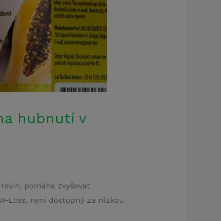
na hubnutí v
klamu
urovin, pomáhá zvyšovat
t)
s W-Loss, nyní dostupný za nízkou