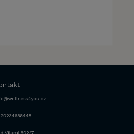
ontakt
fo@wellness4you.cz
420234688448
d Vilami 802/7