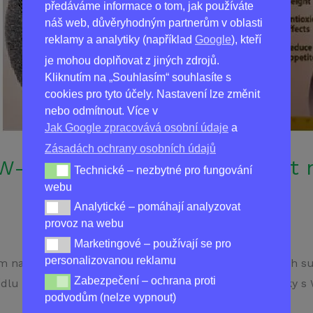
předáváme informace o tom, jak používáte
náš web, důvěryhodným partnerům v oblasti
reklamy a analytiky (například
Google
), kteří
je mohou doplňovat z jiných zdrojů.
Kliknutím na „Souhlasím“ souhlasíte s
cookies pro tyto účely. Nastavení lze změnit
nebo odmítnout. Více v
Jak Google zpracovává osobní údaje
a
Zásadách ochrany osobních údajů
W-Loss: Nejúčinnější produkt 
Technické – nezbytné pro fungování
Technické – nezbytné pro fungování webu
webu
Analytické – pomáhají analyzovat
Analytické – pomáhají analyzovat provoz na webu
provoz na webu
Marketingové – používají se pro
Marketingové – používají se pro personalizovanou re
personalizovanou reklamu
m na hubnutí v České republice. Vyrobený z přírodních s
Zabezpečení – ochrana proti
Zabezpečení – ochrana proti podvodům (nelze vypnou
dlu a snižovat hmotnost těla. Získejte nejlepší výsledky 
podvodům (nelze vypnout)