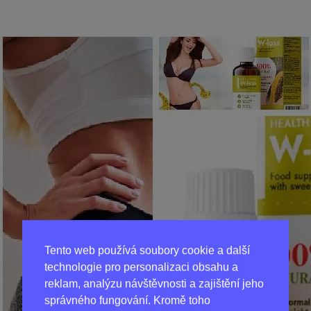
Tento web používá soubory cookie a další
technologie pro personalizaci obsahu a
reklam, analýzu návštěvnosti a zajištění jeho
správného fungování. Kromě toho