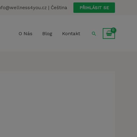
nfo@wellness4you.cz | Čeština
PŘIHLÁSIT SE
Hledat
O Nás
Blog
Kontakt