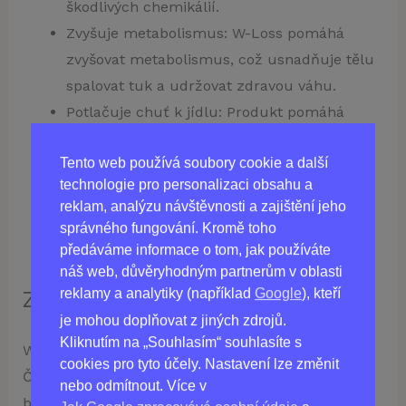
škodlivých chemikálií.
Zvyšuje metabolismus: W-Loss pomáhá
zvyšovat metabolismus, což usnadňuje tělu
spalovat tuk a udržovat zdravou váhu.
Potlačuje chuť k jídlu: Produkt pomáhá
kontrolovat hladové nutkání, což usnadňuje
Tento web používá soubory cookie a další
jednotlivcům držet se zdravé stravy.
technologie pro personalizaci obsahu a
Nízká promo cena: W-Loss je nyní dostupný
reklam, analýzu návštěvnosti a zajištění jeho
za nízkou promo cenu, takže je přístupný
správného fungování. Kromě toho
širšímu počtu populace.
předáváme informace o tom, jak používáte
náš web, důvěryhodným partnerům v oblasti
reklamy a analytiky (například
Google
), kteří
Závěr
je mohou doplňovat z jiných zdrojů.
Kliknutím na „Souhlasím“ souhlasíte s
W-Loss je nejlepším produktem na hubnutí v
cookies pro tyto účely. Nastavení lze změnit
České republice a prokázal se jako účinný a
nebo odmítnout. Více v
bezpečný pro hubnutí. Jeho přírodní suroviny ho