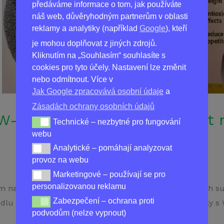
předáváme informace o tom, jak používáte
náš web, důvěryhodným partnerům v oblasti
reklamy a analytiky (například
Google
), kteří
je mohou doplňovat z jiných zdrojů.
Kliknutím na „Souhlasím“ souhlasíte s
cookies pro tyto účely. Nastavení lze změnit
nebo odmítnout. Více v
Jak Google zpracovává osobní údaje
a
Zásadách ochrany osobních údajů
W-Loss: Nejúčinnější produkt 
Technické – nezbytné pro fungování
Technické – nezbytné pro fungování webu
webu
Analytické – pomáhají analyzovat
Analytické – pomáhají analyzovat provoz na webu
provoz na webu
Marketingové – používají se pro
Marketingové – používají se pro personalizovanou re
personalizovanou reklamu
m na hubnutí v České republice. Vyrobený z přírodních s
Zabezpečení – ochrana proti
Zabezpečení – ochrana proti podvodům (nelze vypnou
dlu a snižovat hmotnost těla. Získejte nejlepší výsledky 
podvodům (nelze vypnout)