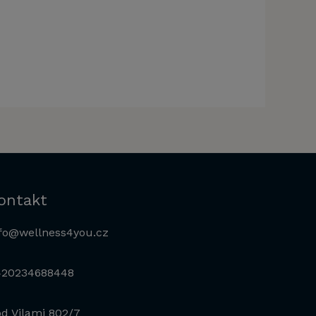
ontakt
fo@wellness4you.cz
420234688448
d Vilami 802/7