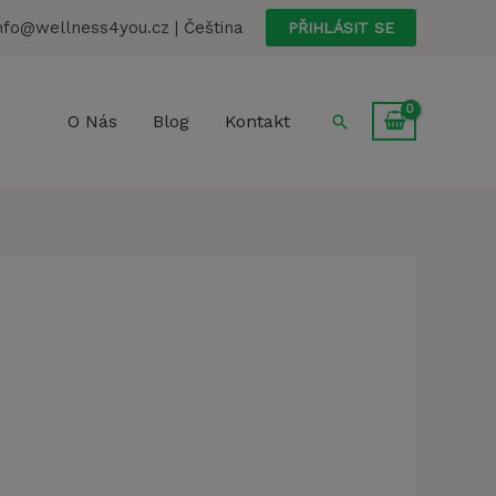
nfo@wellness4you.cz | Čeština
PŘIHLÁSIT SE
Hledat
O Nás
Blog
Kontakt