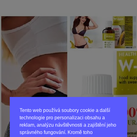
Tento web používá soubory cookie a další
technologie pro personalizaci obsahu a
reklam, analýzu návštěvnosti a zajištění jeho
správného fungování. Kromě toho