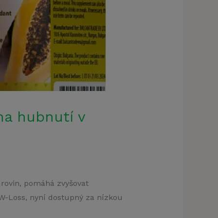
na hubnutí v
klamu
urovin, pomáhá zvyšovat
t)
s W-Loss, nyní dostupný za nízkou