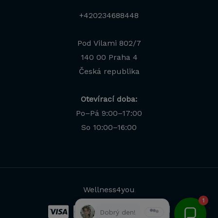
+420234688448
Pod Vilami 802/7
140 00 Praha 4
Česká republika
Otevírací doba:
Po–Pá 9:00–17:00
Jana
So 10:00–16:00
Odborná poradkyně · online
Wellness4you
1
Dobrý den!