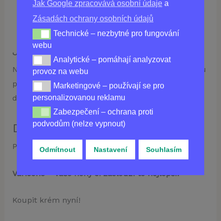
Jak Google zpracovává osobní údaje
a
Extrakt z kořene lopuchu:
Podporuje zdraví
Zásadách ochrany osobních údajů
cév.
Technické – nezbytné pro fungování
Technické – nezbytné pro fungování webu
webu
Jak používat:
Analytické – pomáhají analyzovat
Analytické – pomáhají analyzovat provoz na webu
Naneste malé množství krému na čistou a suchou
provoz na webu
pokožku nohou a jemně vmasírujte. Používejte 2x
Marketingové – používají se pro
Marketingové – používají se pro personalizovanou re
denně nebo dle potřeby.
personalizovanou reklamu
Zabezpečení – ochrana proti
Zabezpečení – ochrana proti podvodům (nelze vypnou
podvodům (nelze vypnout)
Důležité upozornění:
Pouze pro vnější použití.
Odmítnout
Nastavení
Souhlasím
Varicone – vaše nohy si zaslouží to nejlepší.
Koupit krém nyní!