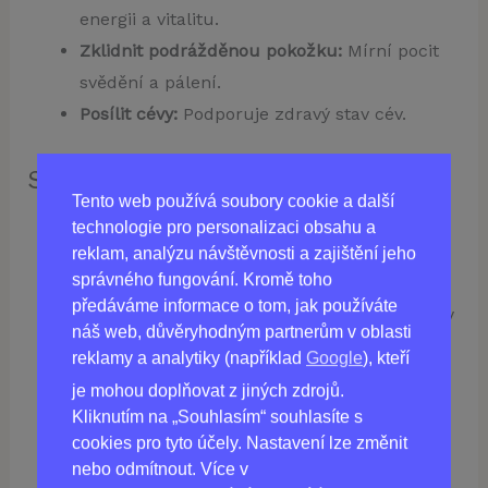
energii a vitalitu.
Zklidnit podrážděnou pokožku:
Mírní pocit
svědění a pálení.
Posílit cévy:
Podporuje zdravý stav cév.
Složení:
Tento web používá soubory cookie a další
Extrakt z mateřídoušky lékařské:
Má
technologie pro personalizaci obsahu a
protizánětlivé účinky a podporuje krevní
reklam, analýzu návštěvnosti a zajištění jeho
správného fungování. Kromě toho
oběh.
předáváme informace o tom, jak používáte
Plody kaštanu koňského:
Posilují cévní stěny
náš web, důvěryhodným partnerům v oblasti
a zlepšují mikrocirkulaci.
reklamy a analytiky (například
Google
), kteří
Extrakt z řas:
Má detoxikační účinky a
je mohou doplňovat z jiných zdrojů.
podporuje regeneraci buněk.
Kliknutím na „Souhlasím“ souhlasíte s
Extrakt z třapatky asijské:
Má protizánětlivé
cookies pro tyto účely. Nastavení lze změnit
nebo odmítnout. Více v
a antioxidační vlastnosti.