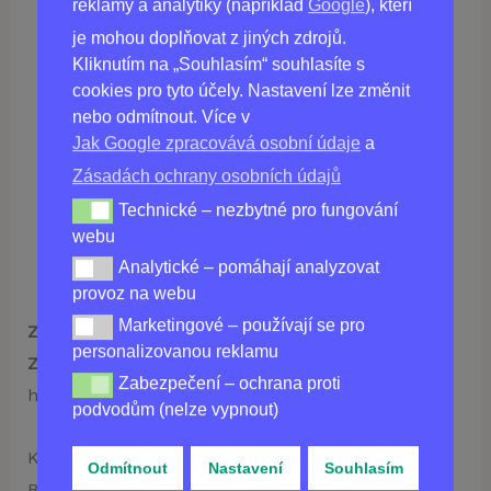
reklamy a analytiky (například
Google
), kteří
je mohou doplňovat z jiných zdrojů.
Kliknutím na „Souhlasím“ souhlasíte s
cookies pro tyto účely. Nastavení lze změnit
nebo odmítnout. Více v
Jak Google zpracovává osobní údaje
a
990,00
Kč
Zásadách ochrany osobních údajů
Technické – nezbytné pro fungování
Technické – nezbytné pro fungování webu
Není skladem
webu
Analytické – pomáhají analyzovat
Analytické – pomáhají analyzovat provoz na webu
provoz na webu
Marketingové – používají se pro
Marketingové – používají se pro personalizovanou re
Způsoby dopravy a jejich cena
: Doprava zdarma.
personalizovanou reklamu
Způsoby platby
: Dobírka (platba bude provedena v
Zabezpečení – ochrana proti
Zabezpečení – ochrana proti podvodům (nelze vypnou
hotovosti při převzetí zboží od přepravce).
podvodům (nelze vypnout)
Kupujte online
UpVision
v České republice: Praha,
Odmítnout
Nastavení
Souhlasím
Brno, Ostrava, Plzeň, Liberec, Olomouc, České