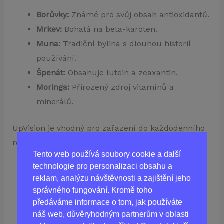
Borůvky:
Známé pro svůj obsah antioxidantů.
Mrkev:
Bohatá na beta-karoten.
Muna:
Tradiční bylina s dlouhou historií
používání.
Špenát:
Obsahuje lutein a zeaxantin.
Moringa:
Přirozený zdroj vitamínů a
minerálů.
UpVision je vhodný pro zařazení do každodenního
režimu jako součást péče o oči.
Tento web používá soubory cookie a další
technologie pro personalizaci obsahu a
reklam, analýzu návštěvnosti a zajištění jeho
správného fungování. Kromě toho
Koupit
UPVISION
v ČR
předáváme informace o tom, jak používáte
náš web, důvěryhodným partnerům v oblasti