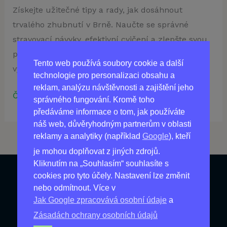
Získejte užitečné tipy a rady, jak dosáhnout
trvalého zhubnutí v Brně. Naučte se správné
stravovací návyky, efektivní cvičení a zlepšte svou
psychickou pohodu pro dosažení dlouhodobých
Tento web používá soubory cookie a další
výsledků.
technologie pro personalizaci obsahu a
reklam, analýzu návštěvnosti a zajištění jeho
Číst více »
správného fungování. Kromě toho
předáváme informace o tom, jak používáte
náš web, důvěryhodným partnerům v oblasti
reklamy a analytiky (například
Google
), kteří
je mohou doplňovat z jiných zdrojů.
Kliknutím na „Souhlasím“ souhlasíte s
cookies pro tyto účely. Nastavení lze změnit
Produkty
nebo odmítnout. Více v
Jak Google zpracovává osobní údaje
a
Nejprodávanější
Zásadách ochrany osobních údajů