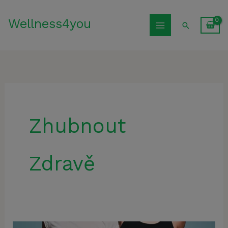
Přeskočit
Wellness4you
na
Hledat
obsah
Zhubnout
Zdravě