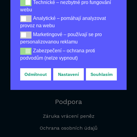
Technické – nezbytné pro fungování
Nové produkty
Technické – nezbytné pro fungování webu
webu
Nejlevnější
Analytické – pomáhají analyzovat
Analytické – pomáhají analyzovat provoz na webu
provoz na webu
Produkty pro Zdraví
Marketingové – používají se pro
Marketingové – používají se pro personalizovanou re
Pánské Produkty
personalizovanou reklamu
Na Hubnutí
Zabezpečení – ochrana proti
Zabezpečení – ochrana proti podvodům (nelze vypnou
podvodům (nelze vypnout)
Produkty Proti Stárnutí
Proti Vypadávání Vlasů
Odmítnout
Nastavení
Souhlasím
Ostatní zboží
Podpora
Záruka vrácení peněz
Ochrana osobních údajů