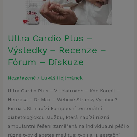
–
Výsledky
–
Recenze
Ultra Cardio Plus –
–
Výsledky – Recenze –
Fórum
–
Fórum – Diskuze
Diskuze
Nezařazené
/
Lukáš Hejtmánek
Ultra Cardio Plus – V Lékárnách – Kde Koupit –
Heureka – Dr Max – Webové Stránky Výrobce?
Firma USL nabízí komplexní teritoriální
diabetologickou službu, která nabízí různá
ambulantní řešení zaměřená na individuální péči o
různé typy diabetes mellitus: typ I a II, gestační