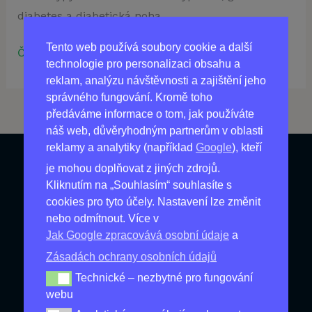
diabetes a diabetická noha.
Tento web používá soubory cookie a další
Číst více »
technologie pro personalizaci obsahu a
reklam, analýzu návštěvnosti a zajištění jeho
správného fungování. Kromě toho
předáváme informace o tom, jak používáte
náš web, důvěryhodným partnerům v oblasti
reklamy a analytiky (například
Google
), kteří
je mohou doplňovat z jiných zdrojů.
Produkty
Kliknutím na „Souhlasím“ souhlasíte s
cookies pro tyto účely. Nastavení lze změnit
Nejprodávanější
nebo odmítnout. Více v
Jak Google zpracovává osobní údaje
a
Nové produkty
Zásadách ochrany osobních údajů
Nejlevnější
Technické – nezbytné pro fungování
Technické – nezbytné pro fungování webu
Produkty pro Zdraví
webu