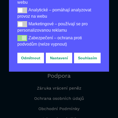
Nejlevnější
webu
Analytické – pomáhají analyzovat
Analytické – pomáhají analyzovat provoz na webu
Produkty pro Zdraví
provoz na webu
Pánské Produkty
Marketingové – používají se pro
Marketingové – používají se pro personalizovanou re
personalizovanou reklamu
Na Hubnutí
Zabezpečení – ochrana proti
Zabezpečení – ochrana proti podvodům (nelze vypnou
Produkty Proti Stárnutí
podvodům (nelze vypnout)
Proti Vypadávání Vlasů
Odmítnout
Nastavení
Souhlasím
Ostatní zboží
Podpora
Záruka vrácení peněz
Ochrana osobních údajů
Obchodní Podmínky