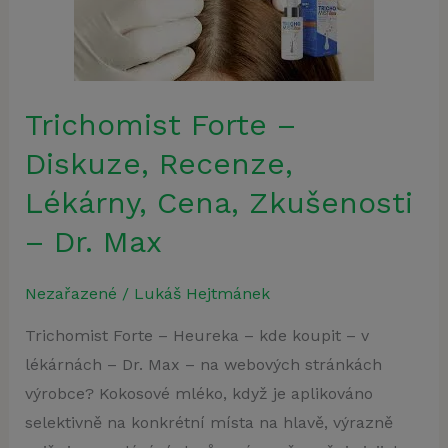
Diskuze,
Recenze,
Lékárny,
Cena,
Trichomist Forte –
Zkušenosti
Diskuze, Recenze,
–
Dr.
Lékárny, Cena, Zkušenosti
Max
– Dr. Max
Nezařazené
/
Lukáš Hejtmánek
Trichomist Forte – Heureka – kde koupit – v
lékárnách – Dr. Max – na webových stránkách
výrobce? Kokosové mléko, když je aplikováno
selektivně na konkrétní místa na hlavě, výrazně