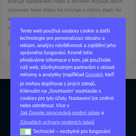
snižuje vypadávání vlasů a zároveň zvyšuje jejich
účinnost. Není třeba ho míchat s ničím; stačí ho
aplikovat před spaním, ráno ho opláchnout
vysokou kvalitní vodou.
Tento web používá soubory cookie a další
technologie pro personalizaci obsahu a
Číst více »
reklam, analýzu návštěvnosti a zajištění jeho
správného fungování. Kromě toho
předáváme informace o tom, jak používáte
náš web, důvěryhodným partnerům v oblasti
reklamy a analytiky (například
Google
), kteří
je mohou doplňovat z jiných zdrojů.
Kliknutím na „Souhlasím“ souhlasíte s
Produkty
cookies pro tyto účely. Nastavení lze změnit
nebo odmítnout. Více v
Nejprodávanější
Jak Google zpracovává osobní údaje
a
Zásadách ochrany osobních údajů
Nové produkty
Technické – nezbytné pro fungování
Technické – nezbytné pro fungování webu