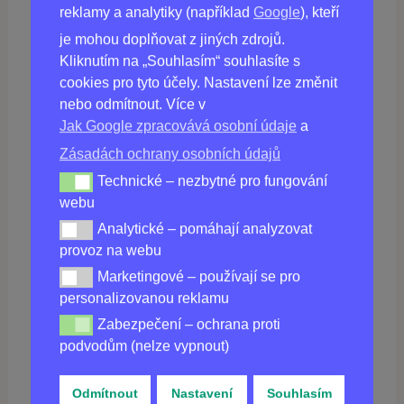
reklamy a analytiky (například
Google
), kteří
je mohou doplňovat z jiných zdrojů.
Kliknutím na „Souhlasím“ souhlasíte s
cookies pro tyto účely. Nastavení lze změnit
Koupit
SLIMITAL
v ČR
nebo odmítnout. Více v
Jak Google zpracovává osobní údaje
a
Zásadách ochrany osobních údajů
Technické – nezbytné pro fungování
Technické – nezbytné pro fungování webu
webu
Analytické – pomáhají analyzovat
Analytické – pomáhají analyzovat provoz na webu
provoz na webu
Marketingové – používají se pro
Marketingové – používají se pro personalizovanou re
860,00
Kč
personalizovanou reklamu
Není skladem
Zabezpečení – ochrana proti
Zabezpečení – ochrana proti podvodům (nelze vypnou
podvodům (nelze vypnout)
Odmítnout
Nastavení
Souhlasím