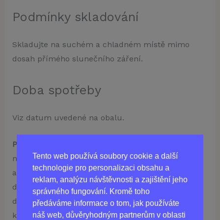
Podmínky skladování
Skladujte na suchém a chladném místě mimo
dosah přímého slunečního záření.
Doba spotřeby
Viz datum uvedené na obalu.
Poznámka.
Tento produkt je doplněk stravy a
Tento web používá soubory cookie a další
neměl by být používán jako náhrada pestré stravy
technologie pro personalizaci obsahu a
a zdravého životního stylu. Nepřekračujte
reklam, analýzu návštěvnosti a zajištění jeho
doporučenou denní dávku. Uchovávejte mimo
správného fungování. Kromě toho
dosah dětí. Před použitím se doporučuje
předáváme informace o tom, jak používáte
náš web, důvěryhodným partnerům v oblasti
konzultace s lékařem.