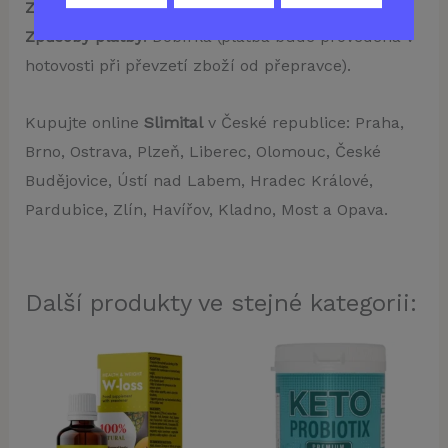
Způsoby dopravy a jejich cena
: Doprava zdarma.
Způsoby platby
: Dobírka (platba bude provedena v
hotovosti při převzetí zboží od přepravce).
Kupujte online
Slimital
v České republice: Praha,
Brno, Ostrava, Plzeň, Liberec, Olomouc, České
Budějovice, Ústí nad Labem, Hradec Králové,
Pardubice, Zlín, Havířov, Kladno, Most a Opava.
Další produkty ve stejné kategorii: