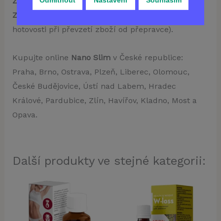
Způsoby dopravy a jejich cena
: Doprava zdarma.
Způsoby platby
: Dobírka (platba bude provedena v
hotovosti při převzetí zboží od přepravce).
Kupujte online
Nano Slim
v České republice:
Praha, Brno, Ostrava, Plzeň, Liberec, Olomouc,
České Budějovice, Ústí nad Labem, Hradec
Králové, Pardubice, Zlín, Havířov, Kladno, Most a
Opava.
Další produkty ve stejné kategorii: