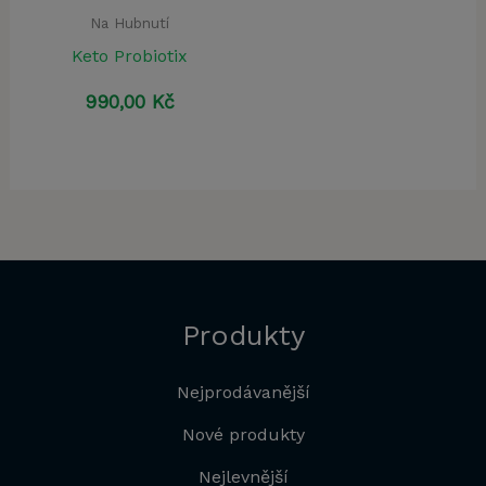
Na Hubnutí
Keto Probiotix
990,00
Kč
Produkty
Nejprodávanější
Nové produkty
Nejlevnější