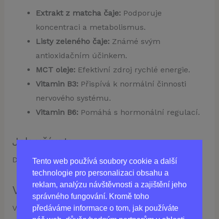
Extrakt z matcha čaje:
Podporuje
koncentraci a metabolismus.
Listy zeleného čaje:
Známé svým
antioxidačním účinkem.
MCT oleje:
Efektivní zdroj rychlé energie.
Vitamin B3:
Přispívá k normální činnosti
nervového systému.
Vitamin B6:
Pomáhá s hormonální regulací.
Jak užívat:
Dodržujte pokyny výrobce uvedené na obalu.
Tento web používá soubory cookie a další
technologie pro personalizaci obsahu a
reklam, analýzu návštěvnosti a zajištění jeho
Výrobce:
správného fungování. Kromě toho
Vyrobeno v Itálii.
předáváme informace o tom, jak používáte