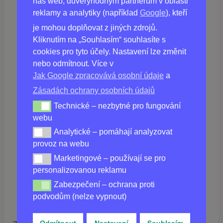
náš web, důvěryhodným partnerům v oblasti
reklamy a analytiky (například
Google
), kteří
je mohou doplňovat z jiných zdrojů.
Kliknutím na „Souhlasím“ souhlasíte s
Koupit
NANO SLIM
v ČR
cookies pro tyto účely. Nastavení lze změnit
nebo odmítnout. Více v
Jak Google zpracovává osobní údaje
a
Zásadách ochrany osobních údajů
Technické – nezbytné pro fungování
Technické – nezbytné pro fungování webu
webu
Analytické – pomáhají analyzovat
Analytické – pomáhají analyzovat provoz na webu
provoz na webu
920,00
Kč
Marketingové – používají se pro
Marketingové – používají se pro personalizovanou re
KOUPIT ONLINE
personalizovanou reklamu
Zabezpečení – ochrana proti
Zabezpečení – ochrana proti podvodům (nelze vypnou
podvodům (nelze vypnout)
Odmítnout
Nastavení
Souhlasím