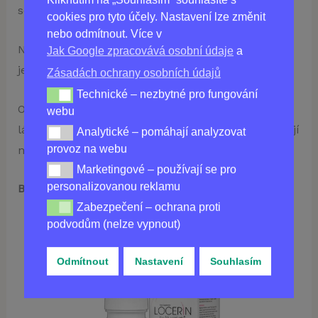
sebevědomí!
cookies pro tyto účely. Nastavení lze změnit
nebo odmítnout. Více v
Nenechte své vlasy trpět. S Locerinem obnovte
Jak Google zpracovává osobní údaje
a
jejich krásu a vitalitu ještě dnes!
Zásadách ochrany osobních údajů
Technické – nezbytné pro fungování
Technické – nezbytné pro fungování webu
Objednejte si Locerin nyní a dejte svým vlasům
webu
lásku, kterou si zasloužíte. Vaše krásné vlasy čekají
Analytické – pomáhají analyzovat
Analytické – pomáhají analyzovat provoz na webu
provoz na webu
na vás!
Marketingové – používají se pro
Marketingové – používají se pro personalizovanou re
personalizovanou reklamu
Buďte pýcha s vašimi vlasy dnes s Locerinem!
Zabezpečení – ochrana proti
Zabezpečení – ochrana proti podvodům (nelze vypnou
podvodům (nelze vypnout)
Odmítnout
Nastavení
Souhlasím
Koupit
LOCERIN
v ČR