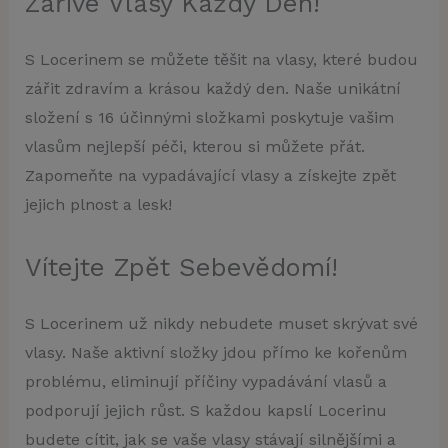
Zářivé Vlasy Každý Den!
S Locerinem se můžete těšit na vlasy, které budou
zářit zdravím a krásou každý den. Naše unikátní
složení s 16 účinnými složkami poskytuje vašim
vlasům nejlepší péči, kterou si můžete přát.
Zapomeňte na vypadávající vlasy a získejte zpět
jejich plnost a lesk!
Vítejte Zpět Sebevědomí!
S Locerinem už nikdy nebudete muset skrývat své
vlasy. Naše aktivní složky jdou přímo ke kořenům
problému, eliminují příčiny vypadávání vlasů a
podporují jejich růst. S každou kapslí Locerinu
budete cítit, jak se vaše vlasy stávají silnějšími a