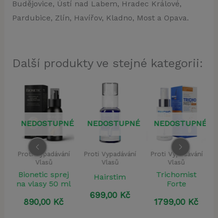
Budějovice, Ústí nad Labem, Hradec Králové,
Pardubice, Zlín, Havířov, Kladno, Most a Opava.
Další produkty ve stejné kategorii:
NÉ
NEDOSTUPNÉ
NEDOSTUPNÉ
NEDOSTUPNÉ
í
Proti Vypadávání
Proti Vypadávání
Proti Vypadávání
Vlasů
Vlasů
Vlasů
vé
Bionetic sprej
Trichomist
Hairstim
l
na vlasy 50 ml
Forte
699,00
Kč
890,00
Kč
1799,00
Kč