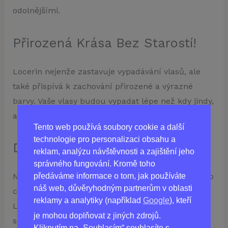
odolnějšími.
Přirozená Krása Bez Starostí!
Locerin nejenže zastavuje vypadávání vlasů, ale
také přispívá k zachování přirozené a výrazné
barvy. Vaše vlasy budou vypadat lépe než kdy jindy,
a to bez potřeby dalších doplňků.
Tento web používá soubory cookie a další
technologie pro personalizaci obsahu a
Důvěřujte Výsledkům!
reklam, analýzu návštěvnosti a zajištění jeho
správného fungování. Kromě toho
předáváme informace o tom, jak používáte
Nejsme sami, kteří věříme v sílu Locerinu. Ženy po
náš web, důvěryhodným partnerům v oblasti
celém světě potvrzují, že od okamžiku, kdy začaly
reklamy a analytiky (například
Google
), kteří
Locerin užívat, jejich vlasy zažily zázrak. Přidejte
je mohou doplňovat z jiných zdrojů.
se k nim a užijte si krásné vlasy, které vám dodají
Kliknutím na „Souhlasím“ souhlasíte s