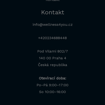
Kontakt
info@wellness4you.cz
+420234688448
Pod Vilami 802/7
140 00 Praha 4
Česká republika
Otevírací doba:
Po–Pá 9:00–17:00
Jana
So 10:00–16:00
Odborná poradkyně · online