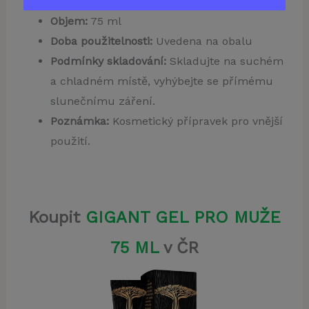
Forma:
Gel
Objem:
75 ml
Doba použitelnosti:
Uvedena na obalu
Podmínky skladování:
Skladujte na suchém
a chladném místě, vyhýbejte se přímému
slunečnímu záření.
Poznámka:
Kosmetický přípravek pro vnější
použití.
Koupit
GIGANT GEL PRO MUŽE
75 ML
v ČR