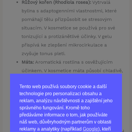
Růžový kořen (Rhodiola rosea):
Vytrvalá
bylina s adaptogenními vlastnostmi, které
pomáhají tělu přizpůsobit se stresovým
situacím. V kosmetice se používá pro své
tonizující a protizánětlivé účinky. V gelu
přispívá ke zlepšení mikrocirkulace a
zvyšuje tonus pleti.
Máta:
Aromatická rostlina s osvěžujícím
účinkem. V kosmetice máta působí chladivě,
protizánětlivě a antisepticky, osvěžuje pleť,
Tento web používá soubory cookie a další
zmírňuje podráždění a zlepšuje
technologie pro personalizaci obsahu a
mikrocirkulaci.
reklam, analýzu návštěvnosti a zajištění jeho
Šalvěj:
Léčivá rostlina bohatá na účinné
správného fungování. Kromě toho
látky. V kosmetice se šalvěj používá pro své
předáváme informace o tom, jak používáte
antiseptické, protizánětlivé a stahující
náš web, důvěryhodným partnerům v oblasti
reklamy a analytiky (například
Google
), kteří
vlastnosti. Péče o mastnou a problematickou