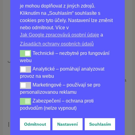
je mohou doplňovat z jiných zdrojů.
pleť a zlepšení jejího tónu.
Kliknutím na „Souhlasím“ souhlasíte s
Plody guarany:
Rostlina pocházející z Jižní
cookies pro tyto účely. Nastavení lze změnit
Ameriky známá svými tonizujícími účinky. V
nebo odmítnout. Více v
kosmetice extrakt z guarany stimuluje
Jak Google zpracovává osobní údaje
a
mikrocirkulaci a zvyšuje tonus pleti.
Zásadách ochrany osobních údajů
Technické – nezbytné pro fungování
Technické – nezbytné pro fungování webu
Jak používat:
webu
Analytické – pomáhají analyzovat
Analytické – pomáhají analyzovat provoz na webu
Nanesete malé množství gelu na čistou
provoz na webu
pokožku a jemně vmasírujte, dokud se zcela
Marketingové – používají se pro
Marketingové – používají se pro personalizovanou re
nevstřebá.
personalizovanou reklamu
Používejte denně pro dosažení nejlepších
Zabezpečení – ochrana proti
Zabezpečení – ochrana proti podvodům (nelze vypnou
výsledků.
podvodům (nelze vypnout)
Informace pro spotřebitele:
Odmítnout
Nastavení
Souhlasím