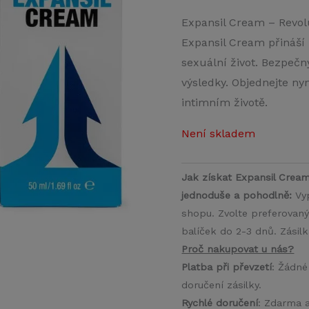
Expansil Cream – Revol
Expansil Cream přináší 
sexuální život. Bezpečn
výsledky. Objednejte nyn
intimním životě.
Není skladem
Jak získat Expansil Crea
jednoduše a pohodlně:
Vyp
shopu. Zvolte preferovan
balíček do 2-3 dnů. Zásil
Proč nakupovat u nás?
Platba při převzetí
: Žádné
doručení zásilky.
Rychlé doručení
: Zdarma 