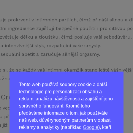
je prokrvení v intimních partiích, čímž přináší silnou a dl
ní ingredience zajišťují bezpečné použití i pro citlivou p
většuje délku a tloušťku, čímž posiluje vaši sebedůvěru.
 intenzivnější styk, rozpalující vaše smysly.
sexuální apetit a zaručuje silnější orgasmy.
 si, že se každý váš intimní okamžik stane ještě vášnivěj
žnosti a sebevědomí.
Tento web používá soubory cookie a další
technologie pro personalizaci obsahu a
l Cream?
reklam, analýzu návštěvnosti a zajištění jeho
správného fungování. Kromě toho
vedlejší účinky, ideální i pro nejcitlivější.
předáváme informace o tom, jak používáte
u přírody ve vašich rukou.
náš web, důvěryhodným partnerům v oblasti
u již několik minut po aplikaci.
reklamy a analytiky (například
Google
), kteří