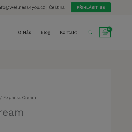
nfo@wellness4you.cz | Čeština
PŘIHLÁSIT SE
Hledat
O Nás
Blog
Kontakt
/ Expansil Cream
Cream