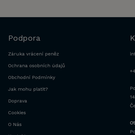
Podpora
K
Záruka vrácení peněz
in
Ochrana osobních údajů
+
Obchodní Podmínky
Po
Jak mohu platit?
14
Doprava
Če
Cookies
Ot
O Nás
Po