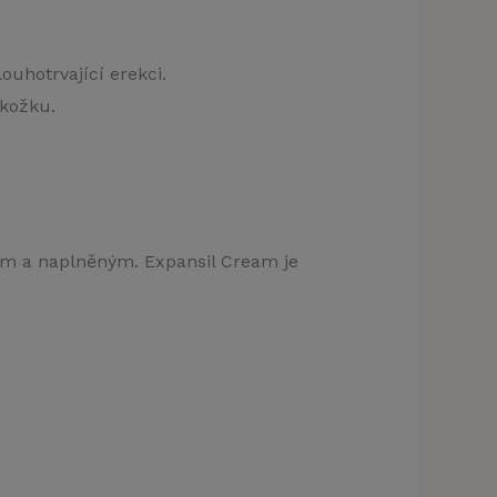
ouhotrvající erekci.
okožku.
ším a naplněným. Expansil Cream je