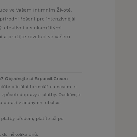
uce ve Vašem Intimním Životě.
přírodní řešení pro intenzivnější
ý, efektivní a s okamžitými
í a prožijte revoluci ve vašem
m? Objednejte si Expansil Cream
lňte oficiální formulář na našem e-
ý způsob dopravy a platby. Očekávejte
ka dorazí v anonymní obálce.
 platby předem, platíte až po
a do několika dnů.