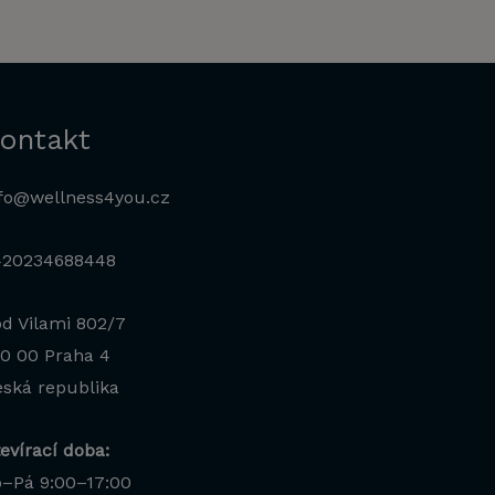
ontakt
fo@wellness4you.cz
420234688448
d Vilami 802/7
0 00 Praha 4
ská republika
evírací doba:
–Pá 9:00–17:00