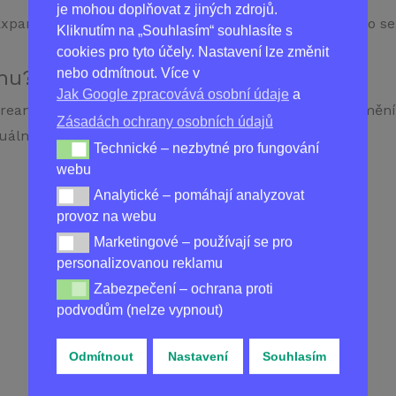
je mohou doplňovat z jiných zdrojů.
xpansil Cream je to, co muži hledají pro posílení svého se
Kliknutím na „Souhlasím“ souhlasíte s
cookies pro tyto účely. Nastavení lze změnit
ěnu?
nebo odmítnout. Více v
Jak Google zpracovává osobní údaje
a
Cream již dnes a zažijte, jak se vaše intimní chvíle proměn
Zásadách ochrany osobních údajů
xuálního osudu!
Technické – nezbytné pro fungování
Technické – nezbytné pro fungování webu
webu
Analytické – pomáhají analyzovat
Analytické – pomáhají analyzovat provoz na webu
provoz na webu
Koupit
EXPANSIL CREAM
v ČR
Marketingové – používají se pro
Marketingové – používají se pro personalizovanou re
personalizovanou reklamu
Zabezpečení – ochrana proti
Zabezpečení – ochrana proti podvodům (nelze vypnou
podvodům (nelze vypnout)
Odmítnout
Nastavení
Souhlasím