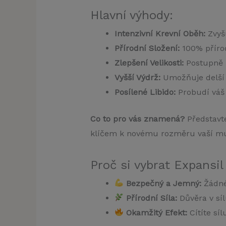
Hlavní výhody:
Intenzivní Krevní Oběh:
Zvyšu
Přírodní Složení:
100% přírod
Zlepšení Velikosti:
Postupně z
Vyšší Výdrž:
Umožňuje delší a
Posílené Libido:
Probudí váš 
Co to pro vás znamená?
Představte
klíčem k novému rozměru vaší mu
Proč si vybrat Expansi
Bezpečný a Jemný:
Žádné 
Přírodní Síla:
Důvěra v síl
Okamžitý Efekt:
Cítíte síl