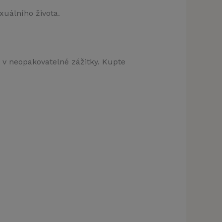
xuálního života.
í v neopakovatelné zážitky. Kupte
klamu
t)