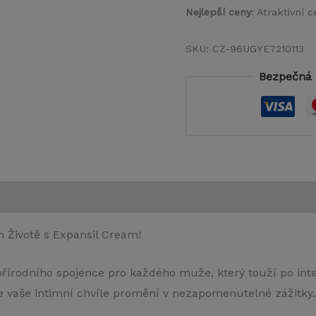
Nejlepší ceny
: Atraktivní
SKU:
CZ-96UGYE7210113
Bezpečná 
m Životě s Expansil Cream!
řírodního spojence pro každého muže, který touží po int
se vaše intimní chvíle promění v nezapomenutelné zážitky.